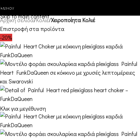
Skip to navigation
ΜΕΝΟΎ
Skip to main content
Αρχική σελίδα
Κολιέ
Χειροποίητα Κολιέ
Επιστροφή στα προϊόντα
-20%
Κλικ για μεγέθυνση