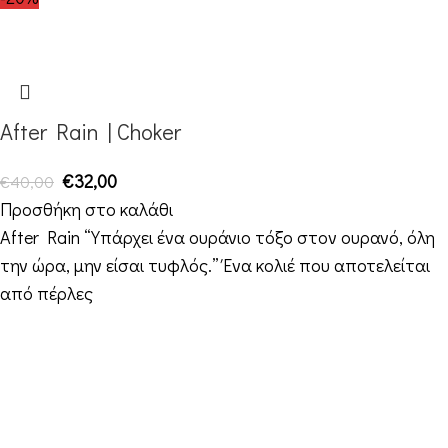
After Rain | Choker
€
32,00
€
40,00
Προσθήκη στο καλάθι
After Rain “Υπάρχει ένα ουράνιο τόξο στον ουρανό, όλη
την ώρα, μην είσαι τυφλός.” Ένα κολιέ που αποτελείται
από πέρλες
Στοιχεία Επικοινωνίας
Διεύθυνση: Διεύθυνση: 16ο χιλ. Θεσσαλονίκης-
Μελισσοχωρίου “Κτήμα ΣΚΑΡΑΣ”
Τηλέφωνο: +30 698 10 90 780