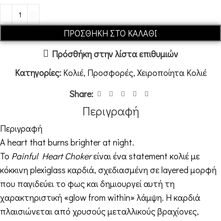
ΠΡΟΣΘΉΚΗ ΣΤΟ ΚΑΛΆΘΙ
Πρόσθήκη στην λίστα επιθυμιών
Κατηγορίες:
Κολιέ
,
Προσφορές
,
Χειροποίητα Κολιέ
Share:
Περιγραφή
Περιγραφή
A heart that burns brighter at night.
Το
Painful Heart Choker
είναι ένα statement κολιέ με
κόκκινη plexiglass καρδιά, σχεδιασμένη σε layered μορφή
που παγιδεύει το φως και δημιουργεί αυτή τη
χαρακτηριστική «glow from within» λάμψη. Η καρδιά
πλαισιώνεται από χρυσούς μεταλλικούς βραχίονες,