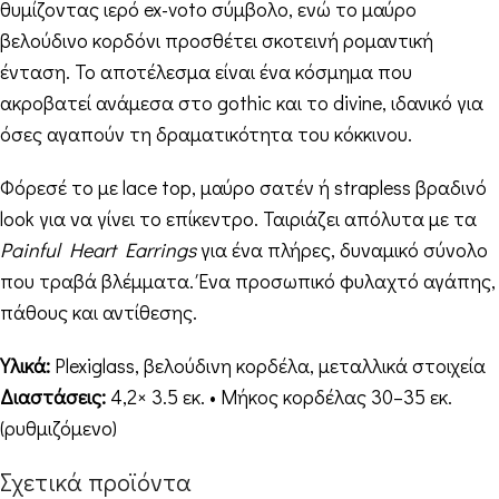
θυμίζοντας ιερό ex-voto σύμβολο, ενώ το μαύρο
βελούδινο κορδόνι προσθέτει σκοτεινή ρομαντική
ένταση. Το αποτέλεσμα είναι ένα κόσμημα που
ακροβατεί ανάμεσα στο gothic και το divine, ιδανικό για
όσες αγαπούν τη δραματικότητα του κόκκινου.
Φόρεσέ το με lace top, μαύρο σατέν ή strapless βραδινό
look για να γίνει το επίκεντρο. Ταιριάζει απόλυτα με τα
Painful Heart Earrings
για ένα πλήρες, δυναμικό σύνολο
που τραβά βλέμματα. Ένα προσωπικό φυλαχτό αγάπης,
πάθους και αντίθεσης.
Υλικά:
Plexiglass, βελούδινη κορδέλα, μεταλλικά στοιχεία
Διαστάσεις:
4,2× 3.5 εκ. • Μήκος κορδέλας 30–35 εκ.
(ρυθμιζόμενο)
Σχετικά προϊόντα