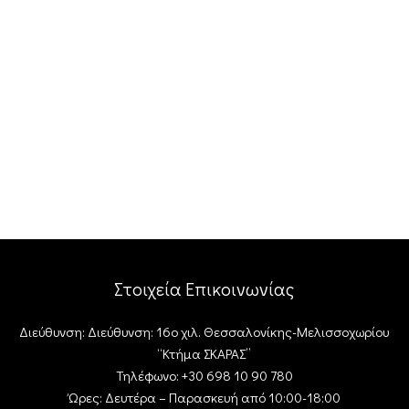
Στοιχεία Επικοινωνίας
Διεύθυνση: Διεύθυνση: 16ο χιλ. Θεσσαλονίκης-Μελισσοχωρίου
“Κτήμα ΣΚΑΡΑΣ”
Τηλέφωνο: +30 698 10 90 780
Ώρες: Δευτέρα – Παρασκευή από 10:00-18:00