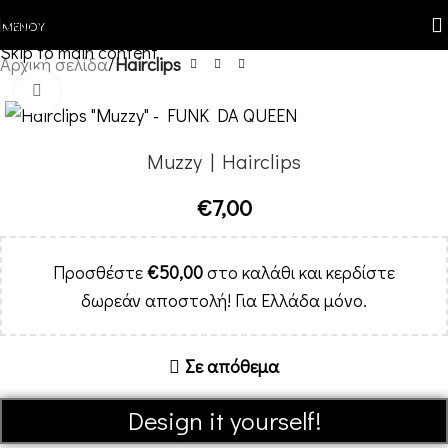
Skip to navigation
ΜΕΝΟΎ
Skip to main content
Αρχική σελίδα
Hairclips
Κλικ για μεγέθυνση
Muzzy | Hairclips
€
7,00
Προσθέστε
€
50,00
στο καλάθι και κερδίστε
δωρεάν αποστολή! Για Ελλάδα μόνο.
Σε απόθεμα
Alternative:
Design it yourself!