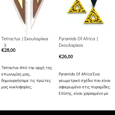
Tetractus | Σκουλαρίκια
Pyramids Of Africa |
Σκουλαρίκια
€
28,00
€
26,00
ΕΠΙΛΟΓΉ
ΕΠΙΛΟΓΉ
Tetractus Από την αρχή της
επωνυμίας μας,
Pyramids Of Africa Ένα
δημιουργήσαμε τις πρώτες
γεωμετρικό σχέδιο που είναι
μας κυκλοφορίες,
αφιερωμένο στις πυραμίδες.
εμπνευσμένες από τη
Επίσης, είναι χαραγμένο με
γεωμετρία. Σε αυτό το
σχήματα. Οι πυραμίδες Κους
σχέδιο,
είναι