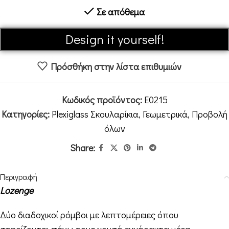
Σε απόθεμα
Alternative:
Design it yourself!
Πρόσθήκη στην λίστα επιθυμιών
Κωδικός προϊόντος:
E0215
Κατηγορίες:
Plexiglass Σκουλαρίκια
,
Γεωμετρικά
,
Προβολή
όλων
Share:
Περιγραφή
Lozenge
Δύο διαδοχικοί ρόμβοι με λεπτομέρειες όπου