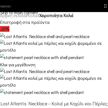
Skip to navigation
ΜΕΝΟΎ
Skip to main content
Αρχική σελίδα
Κολιέ
Χειροποίητα Κολιέ
Επιστροφή στα προϊόντα
-20%
Κλικ για μεγέθυνση
Lost Atlantis Necklace – Κολιέ με Κοχύλι και Πέρλες