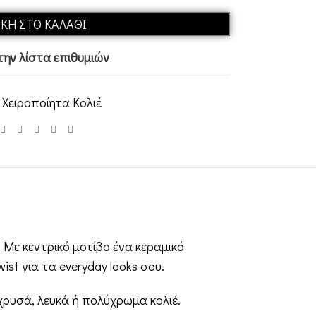
ΚΗ ΣΤΟ ΚΑΛΆΘΙ
ην λίστα επιθυμιών
Χειροποίητα Κολιέ
 Με κεντρικό μοτίβο ένα κεραμικό
ist για τα everyday looks σου.
χρυσά, λευκά ή πολύχρωμα κολιέ.