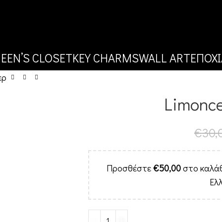
EEN’S CLOSET
KEY CHARMS
WALL ART
ΕΠΟΧΙ
ερ
Limonce
€
30,
Προσθέστε
€
50,00
στο καλάθ
Ελ