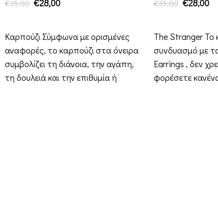
€
28,00
€
28,00
€
35,00
€
35,00
ΠΡΟΣΘΉΚΗ ΣΤΟ ΚΑΛΆΘΙ
ΠΡΟΣΘΉΚΗ ΣΤΟ ΚΑΛ
Καρπούζι Σύμφωνα με ορισμένες
The Stranger Το 
αναφορές, το καρπούζι στα όνειρα
συνδυασμό με τα
συμβολίζει τη διάνοια, την αγάπη,
Earrings , δεν χρ
τη δουλειά και την επιθυμία ή
φορέσετε κανέν