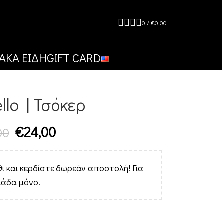
0
/
€
0,00
ΑΚΑ ΕΙΔΗ
GIFT CARD
llo | Τσόκερ
€
24,00
00
ι και κερδίστε δωρεάν αποστολή! Για
λάδα μόνο.
Alternative: