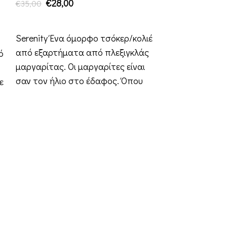
€
28,00
€
35,00
ΠΡΟΣΘΉΚΗ ΣΤΟ ΚΑΛΆΘΙ
Serenity Ένα όμορφο τσόκερ/κολιέ
από εξαρτήματα από πλεξιγκλάς
ό
μαργαρίτας. Οι μαργαρίτες είναι
σαν τον ήλιο στο έδαφος. Όπου
ε
ανθίζουν τα
Puma | Κολιέ
€
32,0
€
40,00
ΠΡΟΣΘΉΚΗ ΣΤΟ 
Puma Ένα τολ
κολιέ συνδυασ
αλυσίδες, μια 
Στο κέντρο π
επιθετικό