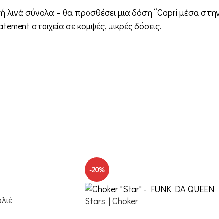
ή λινά σύνολα – θα προσθέσει μια δόση “Capri μέσα στην
atement στοιχεία σε κομψές, μικρές δόσεις.
-20%
ολιέ
Stars | Choker