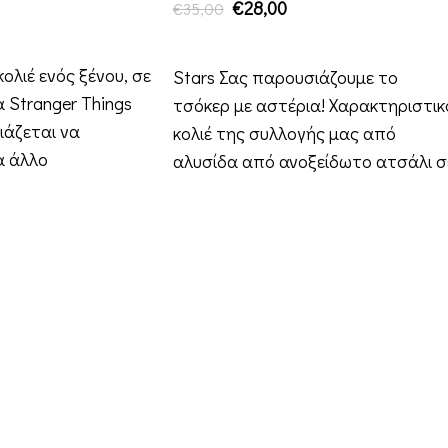
€
28,00
€
35,00
ΆΘΙ
ΠΡΟΣΘΉΚΗ ΣΤΟ ΚΑΛΆΘΙ
κολιέ ενός ξένου, σε
Stars Σας παρουσιάζουμε το
 Stranger Things
τσόκερ με αστέρια! Χαρακτηριστικ
ειάζεται να
κολιέ της συλλογής μας από
α άλλο
αλυσίδα από ανοξείδωτο ατσάλι σ
ασημί χρώμα,