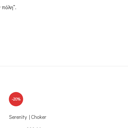
 πόλη”.
-20%
-20%
Serenity | Choker