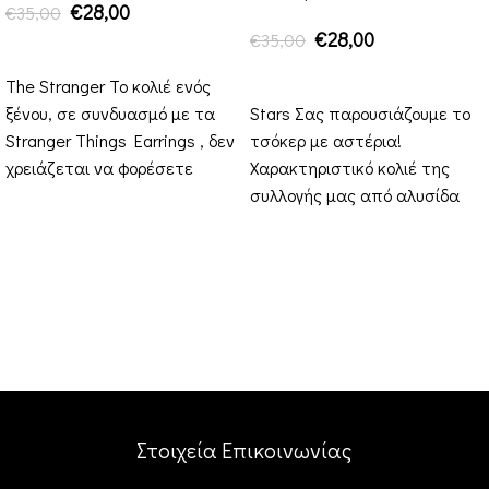
€
28,00
€
35,00
€
28,00
€
35,00
ΠΡΟΣΘΉΚΗ ΣΤΟ ΚΑΛΆΘΙ
ΠΡΟΣΘΉΚΗ ΣΤΟ ΚΑΛΆΘΙ
The Stranger Το κολιέ ενός
ξένου, σε συνδυασμό με τα
Stars Σας παρουσιάζουμε το
Stranger Things Earrings , δεν
τσόκερ με αστέρια!
χρειάζεται να φορέσετε
Χαρακτηριστικό κολιέ της
κανένα άλλο
συλλογής μας από αλυσίδα
από ανοξείδωτο ατσάλι σε
ασημί χρώμα,
Στοιχεία Επικοινωνίας