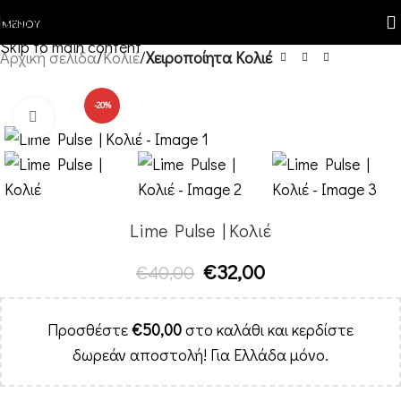
Skip to navigation
ΜΕΝΟΎ
Skip to main content
Αρχική σελίδα
Κολιέ
Χειροποίητα Κολιέ
-20%
Κλικ για μεγέθυνση
Lime Pulse | Κολιέ
€
32,00
€
40,00
Προσθέστε
€
50,00
στο καλάθι και κερδίστε
δωρεάν αποστολή! Για Ελλάδα μόνο.