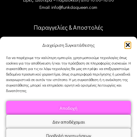
Email: info@funkdaqueen.com
Παραγγελίες & Αποστολές
Ο λογαριασμός μου
Διαχείριση Συγκατάθεσης
Καλάθι
Ταμείο
Για να παρέχουμε την καλύτερη εμπειρία, χρησιμοποιούμε τεχνολογίες όπως
Επικοινωνία
cookies για την αποθήκευση ή/και την πρόσβαση σε πληροφορίες συσκευών. Η
συγκατάθεση για τις εν λόγω τεχνολογίες θα μας επιτρέψει να επεξεργαστούμε
δεδομένα προσωπικού χαρακτήρα, όπως συμπεριφορά περιήγησης ή μοναδικά
αναγνωριστικά σε αυτόν τον ιστότοπο. Η μη συγκατάθεση ή η ανάκληση της
FDQ
συγκατάθεσης, μπορεί να επηρεάσει αρνητικά ορισμένες λειτουργίες και
δυνατότητες.
Ποιοι είμαστε
Αποστολές & Επιστροφές
Αποδοχή
Όροι και Προϋποθέσεις
Δεν αποδέχομαι
Προβολή προτιμήσεων