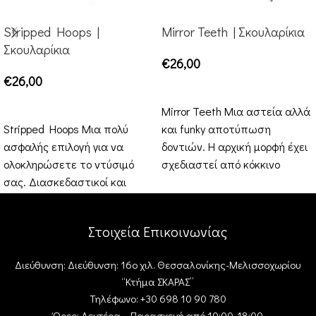
Stripped Hoops |
Mirror Teeth | Σκουλαρίκια
Σκουλαρίκια
€
26,00
€
26,00
ΕΠΙΛΟΓΉ
ΕΠΙΛΟΓΉ
Mirror Teeth Μια αστεία αλλά
Stripped Hoops Μια πολύ
και funky αποτύπωση
ασφαλής επιλογή για να
δοντιών. Η αρχική μορφή έχει
ολοκληρώσετε το ντύσιμό
σχεδιαστεί από κόκκινο
σας. Διασκεδαστικοί και
σκούρο κούμπωμα καθρέφτη
minimal κρίκοι για καθημερινά
και
αξεσουάρ. Μπορείτε
Στοιχεία Επικοινωνίας
Διεύθυνση: Διεύθυνση: 16ο χιλ. Θεσσαλονίκης-Μελισσοχωρίου
“Κτήμα ΣΚΑΡΑΣ”
Τηλέφωνο: +30 698 10 90 780
Ώρες: Δευτέρα – Παρασκευή από 10:00-18:00