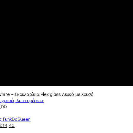
White – Σκουλαρίκια Plexiglass Λευκά με Χρυσό
7,00
€
14,40