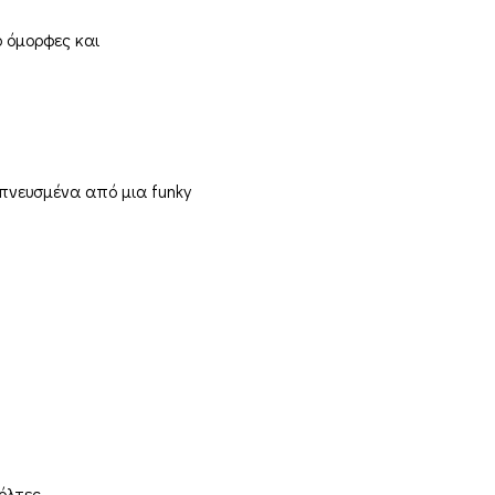
 όμορφες και
πνευσμένα από μια funky
όλτες.