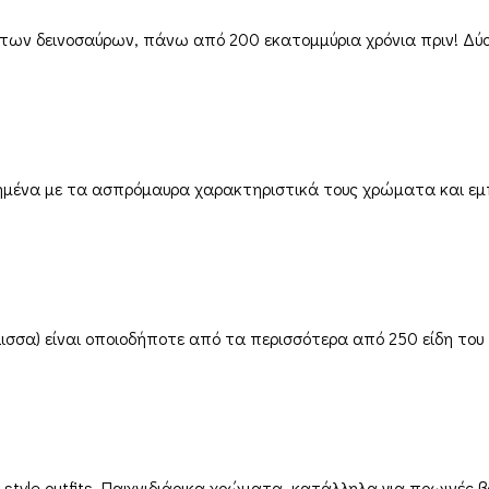
των δεινοσαύρων, πάνω από 200 εκατομμύρια χρόνια πριν! Δύο
μημένα με τα ασπρόμαυρα χαρακτηριστικά τους χρώματα και εμ
λισσα) είναι οποιοδήποτε από τα περισσότερα από 250 είδη του
t style outfits. Παιχνιδιάρικα χρώματα, κατάλληλα για πρωινές β