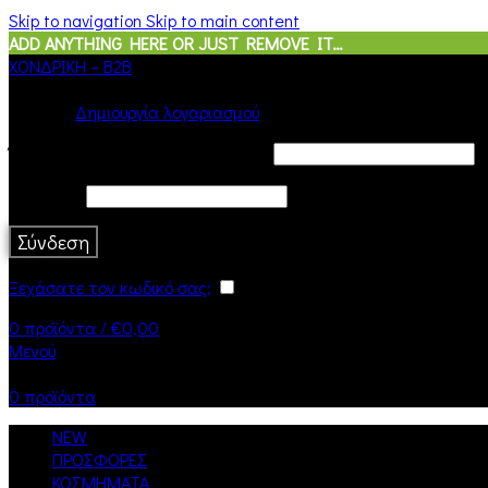
Skip to navigation
Skip to main content
ADD ANYTHING HERE OR JUST REMOVE IT…
ΧΟΝΔΡΙΚΗ – B2B
Σύνδεση
Δημιουργία λογαριασμού
Όνομα χρήστη ή διεύθυνση email
*
Κωδικός
*
Σύνδεση
Ξεχάσατε τον κωδικό σας;
Να με θυμάσαι
0
προϊόντα
/
€
0,00
Μενού
0
προϊόντα
NEW
ΠΡΟΣΦΟΡΕΣ
ΚΟΣΜΗΜΑΤΑ