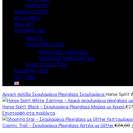
HAIRCLIPS
QUEEN’S CLOSET
KEY CHARMS
WALL ART
ΕΠΟΧΙΑΚΑ ΕΙΔΗ
ΜΑΡΤΗΣ
ΠΑΣΧΑΛΙΝΕΣ ΙΔΕΕΣ
ΠΑΣΧΑΛΙΝΕΣ ΛΑΜΠΑΔΕΣ
ΠΑΣΧΑΛΙΝΑ ΔΙΑΚΟΣΜΗΤΙΚΑ
X-MAS COLLECTION
ΧΟΝΔΡΙΚΗ – B2B
GIFT CARD
Αρχική σελίδα
Σκουλαρίκια
Plexiglass Σκουλαρίκια
Horse Spirit 
Horse Spirit Black – Σκουλαρίκια Plexiglass Μαύρα με Χρυσό
€
2
Επιστροφή στα προϊόντα
Cosmic Trail – Σκουλαρίκια Plexiglass Αστέρι με Glitter
€
24,00