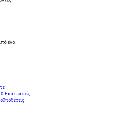
από ένα
στε
 & Επιστροφές
ροϋποθέσεις