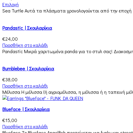
Επιλογή
Sea Turtle Αυτά τα πλάσματα χρονολογούνται από την εποχή 
Pandastic | Σκουλαρίκια
€
24,00
Προσθήκη στο καλάθι
Pandastic Μικρά χαριτωμένα panda για το στυλ σας! Διακοσ
Bumblebee | Σκουλαρίκια
€
38,00
Προσθήκη στο καλάθι
Μέλισσα Η μέλισσα (ή αγριομέλισσα, η μέλισσα ή η ταπεινή μέ
Blueface | Σκουλαρίκια
€
15,00
Προσθήκη στο καλάθι
Blueface Το Blueface Angelfish προτείνεται για funky και stree