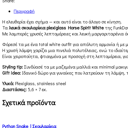
Share:
Περιγραφή
Η ελευθερία έχει σχήμα — και αυτό είναι το άλογο σε κίνηση.
Τα
λευκά σκουλαρίκια plexiglass Horse Spirit White
της FunkDa
Με λαμπερές χρυσές λεπτομέρειες και λευκή μαργαριταρένια όψ
Φόρεσέ τα με ένα total white outfit για απόλυτη αρμονία ή με
Η χρυσή λάμψη χαρίζει μια πινελιά πολυτέλειας, ενώ το ιδιαίτ
Είναι χειροποίητα, φτιαγμένα με προσοχή στη λεπτομέρεια, γ
Styling tip:
Συνδύασέ τα με μαζεμένα μαλλιά και minimal μακι
Gift idea:
Ιδανικό δώρο για γυναίκες που λατρεύουν τη λάμψη,
Υλικά:
Plexiglass, stainless steel
Διαστάσεις:
5,6 × 7 εκ.
Σχετικά προϊόντα
Python Snake | Σκουλαρίκια