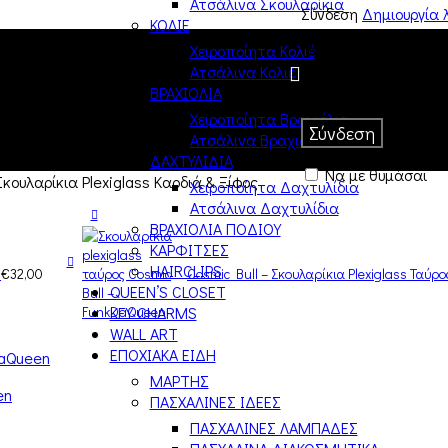
Ατσάλινα Σκουλαρίκια
Σύνδεση
Δημιουργία 
ΚΟΛΙΕ
Χειροποίητα Κολιέ
Όνομα χρήστη ή διε
Ατσάλινα Κολιέ
Κωδικός
*
Απαιτείται
ΒΡΑΧΙΟΛΙΑ
Χειροποίητα Βραχιόλια
Σύνδεση
Ατσάλινα Βραχιόλια
ΔΑΧΤΥΛΙΔΙΑ
Να με θυμάσαι
Σκουλαρίκια Plexiglass Καρδιά & Ξίφος
Χειροποίητα Δαχτυλίδια
Ατσάλινα Δαχτυλίδια
ΒΡΑΧΙΟΛΙΑ ΠΟΔΙΟΥ
ΚΑΡΦΙΤΣΕΣ
HAIRCLIPS
ο
€
32,00
Cosmic Bull – Σκουλαρίκια Plexiglass Ταύρ
QUEEN’S CLOSET
KEY CHARMS
WALL ART
ΕΠΟΧΙΑΚΑ ΕΙΔΗ
ΜΑΡΤΗΣ
ΠΑΣΧΑΛΙΝΕΣ ΙΔΕΕΣ
ΠΑΣΧΑΛΙΝΕΣ ΛΑΜΠΑΔΕΣ