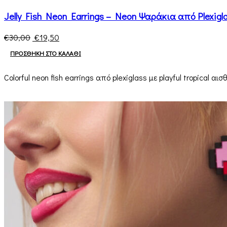
Jelly Fish Neon Earrings – Neon Ψαράκια από Plexigl
€
30,00
€
19,50
ΠΡΟΣΘΉΚΗ ΣΤΟ ΚΑΛΆΘΙ
Colorful neon fish earrings από plexiglass με playful tropical αισ