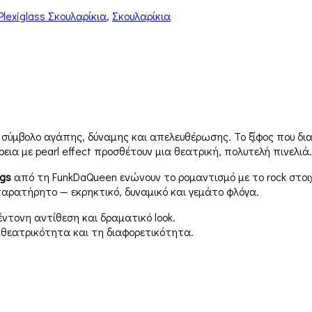
Plexiglass Σκουλαρίκια
,
Σκουλαρίκια
 σύμβολο αγάπης, δύναμης και απελευθέρωσης. Το ξίφος που δια
ια με pearl effect προσθέτουν μια θεατρική, πολυτελή πινελιά.
ngs
από τη FunkDaQueen ενώνουν το ρομαντισμό με το rock στοιχε
παρατήρητο — εκρηκτικό, δυναμικό και γεμάτο φλόγα.
έντονη αντίθεση και δραματικό look.
 θεατρικότητα και τη διαφορετικότητα.