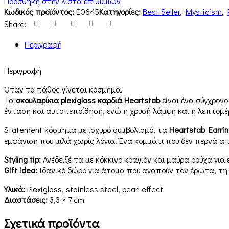
Πρόσθήκη στην λίστα επιθυμιών
Κωδικός προϊόντος:
E0845
Κατηγορίες:
Best Seller
,
Mysticism
,
Share:
Περιγραφή
Περιγραφή
Όταν το πάθος γίνεται κόσμημα.
Τα
σκουλαρίκια plexiglass καρδιά Heartstab
είναι ένα σύγχρονο
ένταση και αυτοπεποίθηση, ενώ η χρυσή λάμψη και η λεπτομέρε
Statement κόσμημα με ισχυρό συμβολισμό, τα
Heartstab Earri
εμφάνιση που μιλά χωρίς λόγια. Ένα κομμάτι που δεν περνά α
Styling tip:
Ανέδειξέ τα με κόκκινο κραγιόν και μαύρα ρούχα για 
Gift idea:
Ιδανικό δώρο για άτομα που αγαπούν τον έρωτα, τη
Υλικά:
Plexiglass, stainless steel, pearl effect
Διαστάσεις:
3,3 × 7 cm
Σχετικά προϊόντα