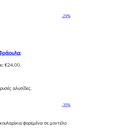
-29%
α Φράουλα
ι: €24,00.
ρυσές αλυσίδες.
-35%