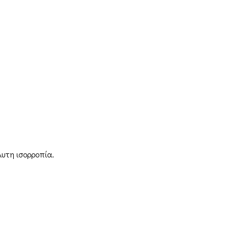
λυτη ισορροπία.