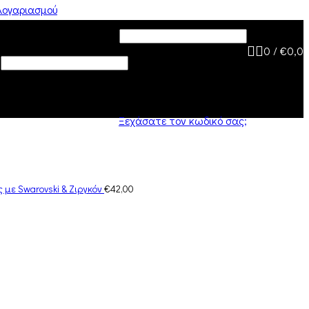
λογαριασμού
ύθυνση email
*
Απαιτείται
0
/
€
0,0
Ξεχάσατε τον κωδικό σας;
ος με Swarovski & Ζιργκόν
€
42,00