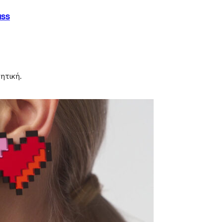
ass
θητική.