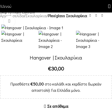
Skip to navigation
Μενού
Skip to main content
Αρχική σελίδα
Σκουλαρίκια
Plexiglass Σκουλαρίκια
Κλικ για μεγέθυνση
Hangover | Σκουλαρίκια
€
30,00
Προσθέστε
€
50,00
στο καλάθι και κερδίστε δωρεάν
αποστολή! Για Ελλάδα μόνο.
Σε απόθεμα