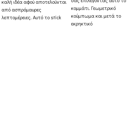
σας επιλέγοντας αυτό το
καλή ιδέα αφού αποτελούνται
κομμάτι. Γεωμετρικό
από ασπρόμαυρες
κούμπωμα και μετά το
λεπτομέρειες. Αυτό το stick
εκρηκτικό