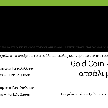
ΧΟΝΔΡΙΚΗ – B2B
ΟΣΜΗΜΑΤΑ
QUEEN’S CLOSET
KEY CHARMS
WALL ART
ΕΠΟΧΙΑΚΑ ΕΙΔΗ
ΧΟΝΔΡΙΚΗ 
ραχιόλι από ανοξείδωτο ατσάλι με πέρλες και νομίσματα
Επιστρο
Gold Coin
ατσάλι 
Βραχιόλι από ανοξείδωτο ατ