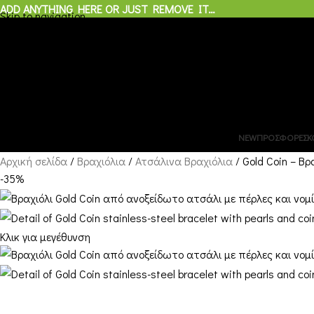
ADD ANYTHING HERE OR JUST REMOVE IT…
Skip to navigation
Skip to main content
0
προϊόντα
/
€
0,00
Μενού
0
προϊόντα
NEW
ΠΡΟΣΦΟΡΕΣ
Κ
Αρχική σελίδα
Βραχιόλια
Ατσάλινα Βραχιόλια
Gold Coin – Β
-35%
Κλικ για μεγέθυνση