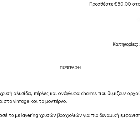
Προσθέστε
€
50,00
στο
Κατηγορίες:
ΠΕΡΙΓΡΑΦΉ
χρυσή αλυσίδα, πέρλες και ανάγλυφα charms που θυμίζουν αρχαί
 στο vintage και το μοντέρνο.
ύασέ το με layering χρυσών βραχιολιών για πιο δυναμική εμφάνισ