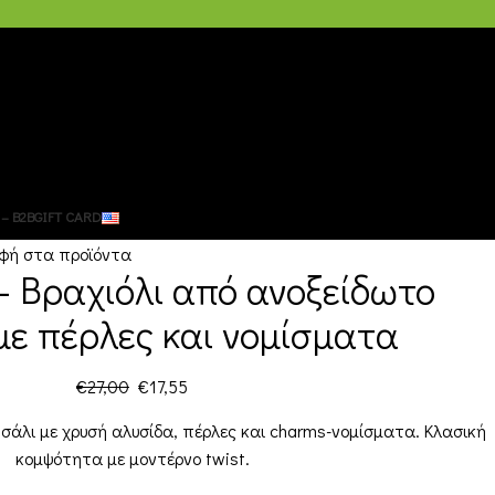
– B2B
GIFT CARD
φή στα προϊόντα
 – Βραχιόλι από ανοξείδωτο
με πέρλες και νομίσματα
€
27,00
€
17,55
σάλι με χρυσή αλυσίδα, πέρλες και charms-νομίσματα. Κλασική
κομψότητα με μοντέρνο twist.