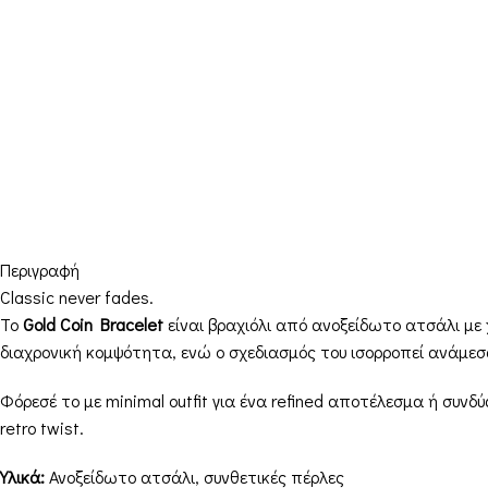
Περιγραφή
Classic never fades.
Το
Gold Coin Bracelet
είναι βραχιόλι από ανοξείδωτο ατσάλι με 
διαχρονική κομψότητα, ενώ ο σχεδιασμός του ισορροπεί ανάμεσα
Φόρεσέ το με minimal outfit για ένα refined αποτέλεσμα ή συνδ
retro twist.
Υλικά:
Ανοξείδωτο ατσάλι, συνθετικές πέρλες