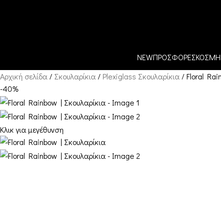
Skip to navigation
ΟΝΔΡΙΚΗ – B2B
Skip to main content
NEW
ΠΡΟΣΦΟΡΕΣ
ΚΟΣΜΗ
Αρχική σελίδα
Σκουλαρίκια
Plexiglass Σκουλαρίκια
Floral Ra
-40%
Κλικ για μεγέθυνση