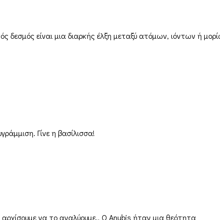
ός δεσμός είναι μια διαρκής έλξη μεταξύ ατόμων, ιόντων ή μορ
γράμμιση. Γίνε η βασίλισσα!
ς αρχίσουμε να το αναλύουμε.. Ο Anubis ήταν μια θεότητα