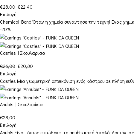
€
28,00
€
22,40
Επιλογή
Chemical Bond Όταν η χημεία συνάντησε την τέχνη! Ένας χημικ
-20%
Castles | Σκουλαρίκια
€
26,00
€
20,80
Επιλογή
Castles Μια γεωμετρική απεικόνιση ενός κάστρου σε πλήρη ευθυ
Anubis | Σκουλαρίκια
€
28,00
Επιλογή
Anubis Είναι, όπως ειπώθηκε, το anubis κακό ή καλό; Λοιπόν, α