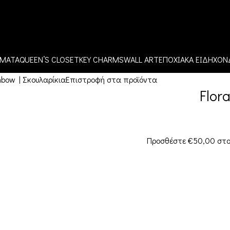
ΜΑΤΑ
QUEEN’S CLOSET
KEY CHARMS
WALL ART
ΕΠΟΧΙΑΚΑ ΕΙΔΗ
ΧΟΝΔ
inbow | Σκουλαρίκια
Επιστροφή στα προϊόντα
Flor
Προσθέστε
€
50,00
στο