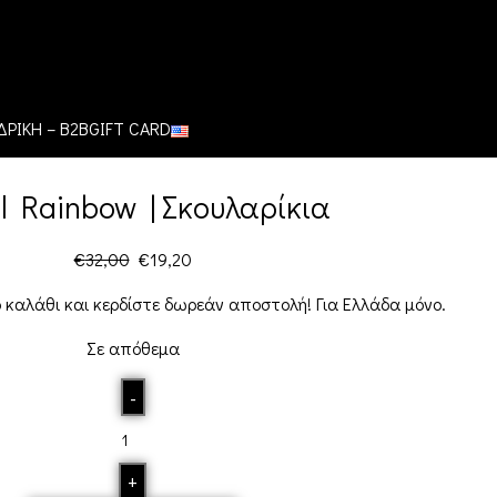
0
προϊόντα
/
€
0,
ΡΙΚΗ – B2B
GIFT CARD
al Rainbow | Σκουλαρίκια
€
32,00
€
19,20
 καλάθι και κερδίστε δωρεάν αποστολή! Για Ελλάδα μόνο.
Σε απόθεμα