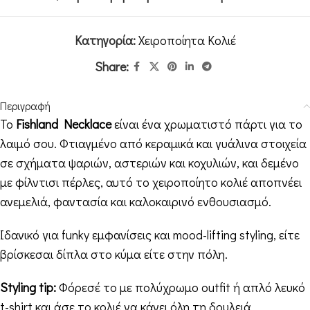
Κατηγορία:
Χειροποίητα Κολιέ
Share:
Περιγραφή
Το
Fishland Necklace
είναι ένα χρωματιστό πάρτι για το
λαιμό σου. Φτιαγμένο από κεραμικά και γυάλινα στοιχεία
σε σχήματα ψαριών, αστεριών και κοχυλιών, και δεμένο
με φίλντισι πέρλες, αυτό το χειροποίητο κολιέ αποπνέει
ανεμελιά, φαντασία και καλοκαιρινό ενθουσιασμό.
Ιδανικό για funky εμφανίσεις και mood-lifting styling, είτε
βρίσκεσαι δίπλα στο κύμα είτε στην πόλη.
Styling tip:
Φόρεσέ το με πολύχρωμο outfit ή απλό λευκό
t-shirt και άσε το κολιέ να κάνει όλη τη δουλειά.