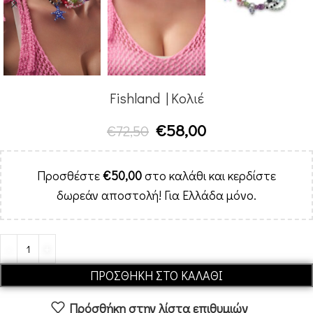
Fishland | Κολιέ
€
58,00
€
72,50
Προσθέστε
€
50,00
στο καλάθι και κερδίστε
δωρεάν αποστολή! Για Ελλάδα μόνο.
Alternative:
ΠΡΟΣΘΉΚΗ ΣΤΟ ΚΑΛΆΘΙ
Πρόσθήκη στην λίστα επιθυμιών