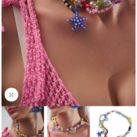
Κλικ για μεγέθυνση