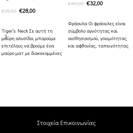
€
32,00
€
40,00
€
28,00
€
35,00
ΠΡΟΣΘΉΚΗ ΣΤΟ ΚΑΛΆΘΙ
ΠΡΟΣΘΉΚΗ ΣΤΟ ΚΑΛΆΘΙ
Φράουλα Οι φράουλες είναι
Tiger’s Neck Σε αυτή τη
σύμβολο αγνότητας και
μαύρη αλυσίδα, μπορούμε
αισθησιασμού, γονιμότητας
επιτέλους να βρούμε ένα
και αφθονίας, ταπεινότητας
μαύρο ματ με διακεκομμένες
και σεμνότητας. Ο καρπός
γραμμές και διακοσμημένο το
της φράουλας γίνεται το
Στοιχεία Επικοινωνίας