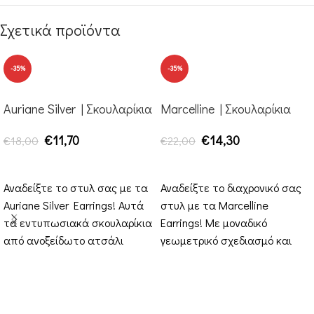
Σχετικά προϊόντα
-35%
-35%
Auriane Silver | Σκουλαρίκια
Marcelline | Σκουλαρίκια
€
11,70
€
14,30
€
18,00
€
22,00
ΠΡΟΣΘΉΚΗ ΣΤΟ ΚΑΛΆΘΙ
ΠΡΟΣΘΉΚΗ ΣΤΟ ΚΑΛΆΘΙ
Αναδείξτε το στυλ σας με τα
Αναδείξτε το διαχρονικό σας
Auriane Silver Earrings! Αυτά
στυλ με τα Marcelline
τα εντυπωσιακά σκουλαρίκια
Earrings! Με μοναδικό
από ανοξείδωτο ατσάλι
γεωμετρικό σχεδιασμό και
διαθέτουν έναν τριπλό κρίκο
έναν εντυπωσιακό
που
συνδυασμό χρυσού και ασημί,