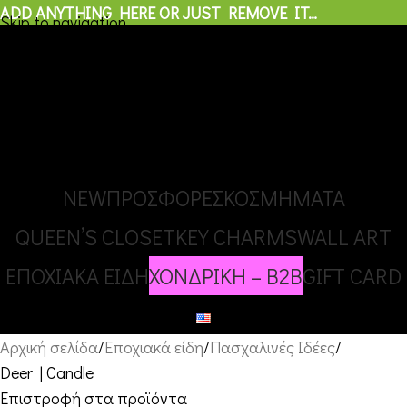
ADD ANYTHING HERE OR JUST REMOVE IT…
Skip to navigation
ΧΟΝΔΡΙΚΗ – B2B
Skip to main content
0
προϊόντα
/
€
0,00
Μενού
0
προϊόντα
NEW
ΠΡΟΣΦΟΡΕΣ
ΚΟΣΜΗΜΑΤΑ
QUEEN’S CLOSET
KEY CHARMS
WALL ART
ΕΠΟΧΙΑΚΑ ΕΙΔΗ
ΧΟΝΔΡΙΚΗ – B2B
GIFT CARD
Αρχική σελίδα
Εποχιακά είδη
Πασχαλινές Ιδέες
Deer | Candle
Επιστροφή στα προϊόντα