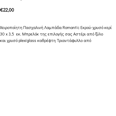
€
22,00
ΠΡΟΣΘΉΚΗ ΣΤΟ ΚΑΛΆΘΙ
Χειροποίητη Πασχαλινή Λαμπάδα Romantic Εκρού-χρυσό κερί
30 x 3,5 εκ. Μπρελόκ της επιλογής σας Αστέρι από ξύλο
και χρυσό plexiglass καθρέφτη Τριαντάφυλλο από
Στοιχεία Επικοινωνίας
Διεύθυνση: Διεύθυνση: 16ο χιλ. Θεσσαλονίκης-
Μελισσοχωρίου “Κτήμα ΣΚΑΡΑΣ”
Τηλέφωνο: +30 698 10 90 780
Ώρες: Δευτέρα – Παρασκευή από 10:00-18:00
Email: info@funkdaqueen.com
Παραγγελίες & Αποστολές