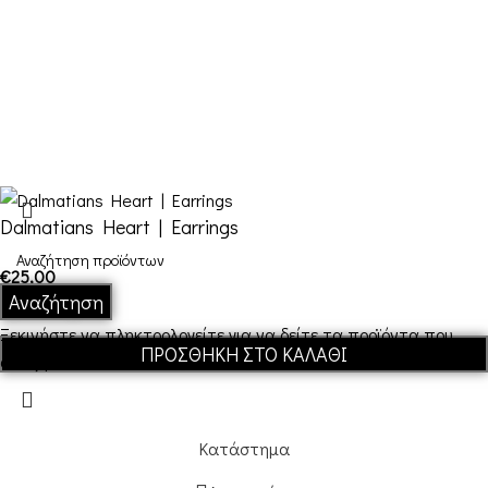
FDQ
Ποιοι είμαστε
Αποστολές & Επιστροφές
Όροι και Προϋποθέσεις
Dalmatians Heart | Earrings
€
25,00
Αναζήτηση
Ξεκινήστε να πληκτρολογείτε για να δείτε τα προϊόντα που
ΠΡΟΣΘΉΚΗ ΣΤΟ ΚΑΛΆΘΙ
αναζητάτε.
Κατάστημα