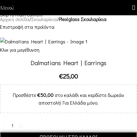
Skip to navigation
Μενού
Skip to main content
Αρχική σελίδα
Σκουλαρίκια
Plexiglass Σκουλαρίκια
Επιστροφή στα προϊόντα
Κλικ για μεγέθυνση
Dalmatians Heart | Earrings
€
25,00
Προσθέστε
€
50,00
στο καλάθι και κερδίστε δωρεάν
αποστολή! Για Ελλάδα μόνο.