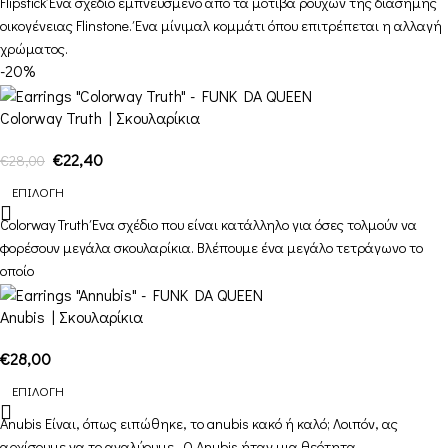
Flipstick Ένα σχέδιο εμπνευσμένο από τα μοτίβα ρούχων της διάσημης
οικογένειας Flinstone. Ένα μίνιμαλ κομμάτι όπου επιτρέπεται η αλλαγή
χρώματος.
-20%
Colorway Truth | Σκουλαρίκια
€
22,40
€
28,00
ΕΠΙΛΟΓΉ
Colorway Truth Ένα σχέδιο που είναι κατάλληλο για όσες τολμούν να
φορέσουν μεγάλα σκουλαρίκια. Βλέπουμε ένα μεγάλο τετράγωνο το
οποίο
Anubis | Σκουλαρίκια
€
28,00
ΕΠΙΛΟΓΉ
Anubis Είναι, όπως ειπώθηκε, το anubis κακό ή καλό; Λοιπόν, ας
αρχίσουμε να το αναλύουμε.. Ο Anubis ήταν μια θεότητα