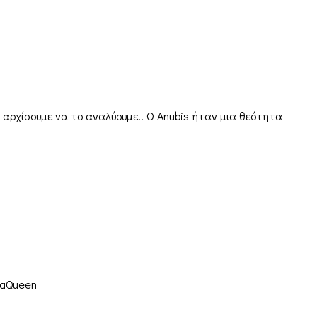
ς αρχίσουμε να το αναλύουμε.. Ο Anubis ήταν μια θεότητα
Παραγγελίες & Αποστολές
Ο λογαριασμός μου
Καλάθι
Ταμείο
Επικοινωνία