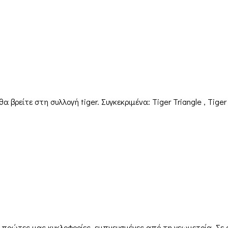
 βρείτε στη συλλογή tiger. Συγκεκριμένα: Tiger Triangle , Tiger
 πρώτες μας κυκλοφορίες, εμπνευσμένες από τη γεωμετρία. Σε α