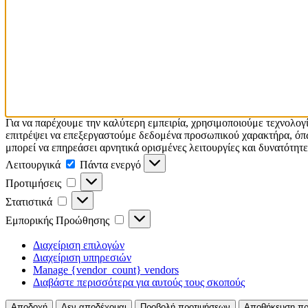
Για να παρέχουμε την καλύτερη εμπειρία, χρησιμοποιούμε τεχνολογ
επιτρέψει να επεξεργαστούμε δεδομένα προσωπικού χαρακτήρα, όπω
μπορεί να επηρεάσει αρνητικά ορισμένες λειτουργίες και δυνατότητε
Λειτουργικά
Πάντα ενεργό
Προτιμήσεις
Στατιστικά
Εμπορικής Προώθησης
Διαχείριση επιλογών
Διαχείριση υπηρεσιών
Manage {vendor_count} vendors
Διαβάστε περισσότερα για αυτούς τους σκοπούς
Αποδοχή
Δεν αποδέχομαι
Προβολή προτιμήσεων
Αποθήκευση πρ