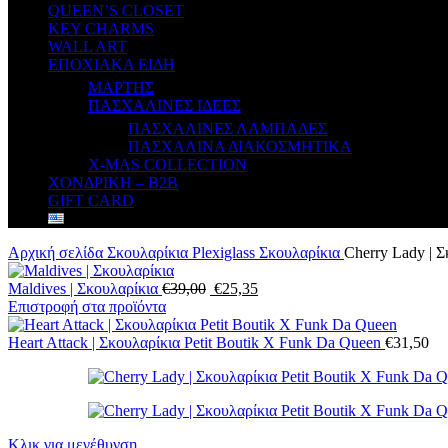
QUEEN’S CLOSET
KEY CHARMS
WALL ART
ΕΠΟΧΙΑΚΑ ΕΙΔΗ
ΜΑΡΤΗΣ
ΠΑΣΧΑΛΙΝΕΣ ΙΔΕΕΣ
ΠΑΣΧΑΛΙΝΕΣ ΛΑΜΠΑΔΕΣ
ΠΑΣΧΑΛΙΝΑ ΔΙΑΚΟΣΜΗΤΙΚΑ
X-MAS COLLECTION
ΧΟΝΔΡΙΚΗ – B2B
GIFT CARD
Αρχική σελίδα
Σκουλαρίκια
Plexiglass Σκουλαρίκια
Cherry Lady | Σ
Maldives | Σκουλαρίκια
€
39,00
€
25,35
Επιστροφή στα προϊόντα
Heart Attack | Σκουλαρίκια Petit Boutik X Funk Da Queen
€
31,50
Κλικ για μεγέθυνση