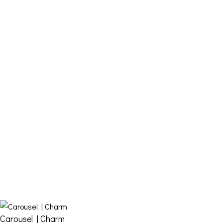
Ώρες: Δευτέρα – Παρασκευή από 10:00-18:00
Email: info@funkdaqueen.com
Παραγγελίες & Αποστολές
Ο λογαριασμός μου
Καλάθι
Ταμείο
Επικοινωνία
FDQ
Ποιοι είμαστε
Αποστολές & Επιστροφές
Όροι και Προϋποθέσεις
Carousel | Charm