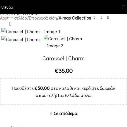
Skip to navigation
Μενού
Skip to main content
Αρχική σελίδα
Εποχιακά είδη
X-mas Collection
Κλικ για μεγέθυνση
Carousel | Charm
€
36,00
Προσθέστε
€
50,00
στο καλάθι και κερδίστε δωρεάν
αποστολή! Για Ελλάδα μόνο.
Σε απόθεμα