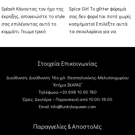
Splash Κάνοντας τον ήχο της
Spice Girl Το glitter φόρεμά
έκρηξης, απογειώστε το style
σας δεν φοριέται ποτέ χωρίς
σας επιλέγοντας αυτό το
κοσμήματα! Επιλέξτε αυτά
κομμάτι. Γεωμετρικό
τα σκουλαρίκια για να
κούμπωμα και μετά το
ολοκληρώσετε το ντύσιμό
εκρηκτικό
Στοιχεία Επικοινωνίας
Διεύθυνση: Διεύθυνση: 16ο χιλ. Θεσσαλονίκης-Μελισσοχωρίου
“Κτήμα ΣΚΑΡΑΣ”
Τηλέφωνο: +30 698 10 90 780
Ώρες: Δευτέρα – Παρασκευή από 10:00-18:00
Email: info@funkdaqueen.com
Παραγγελίες & Αποστολές