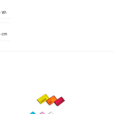
 γρ.
3 cm