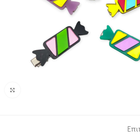
Κλικ για μεγέθυνση
Επι