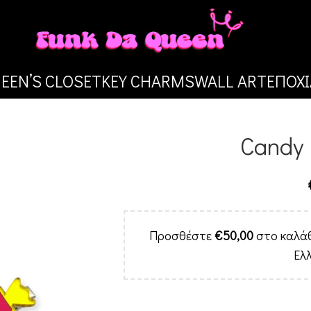
EEN’S CLOSET
KEY CHARMS
WALL ART
ΕΠΟΧΙ
Candy 
Προσθέστε
€
50,00
στο καλάθ
Ελ