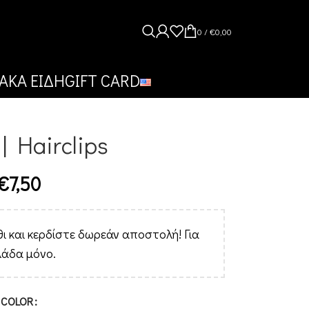
0
/
€
0,00
ΑΚΑ ΕΙΔΗ
GIFT CARD
| Hairclips
€
7,50
ι και κερδίστε δωρεάν αποστολή! Για
λάδα μόνο.
Alternative:
COLOR