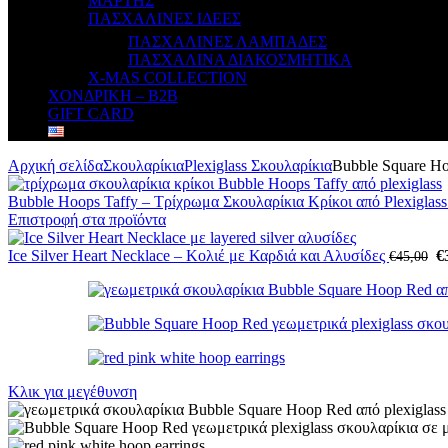
ΜΑΡΤΗΣ
ΠΑΣΧΑΛΙΝΕΣ ΙΔΕΕΣ
ΠΑΣΧΑΛΙΝΕΣ ΛΑΜΠΑΔΕΣ
ΠΑΣΧΑΛΙΝΑ ΔΙΑΚΟΣΜΗΤΙΚΑ
X-MAS COLLECTION
ΧΟΝΔΡΙΚΗ – B2B
GIFT CARD
Αρχική σελίδα
Σκουλαρίκια
Plexiglass Σκουλαρίκια
Bubble Square Ho
Bubble Hoops Taffy – Τρίχρωμα Σκουλαρίκια Κρίκοι από Plexiglas
Επιστροφή στα προϊόντα
Ice Silver Heart Necklace – Κολιέ με Καρδιά και Αλυσίδες
€
€
45,00
Κλικ για μεγέθυνση