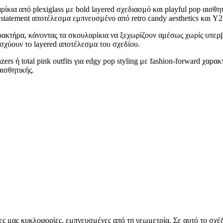
ίκια από plexiglass με bold layered σχεδιασμό και playful pop αισθ
statement αποτέλεσμα εμπνευσμένο από retro candy aesthetics και Y2K
l χαρακτήρα, κάνοντας τα σκουλαρίκια να ξεχωρίζουν αμέσως χωρίς υπε
ισχύουν το layered αποτέλεσμα του σχεδίου.
zers ή total pink outfits για edgy pop styling με fashion-forward χαρ
αισθητικής.
ες μας κυκλοφορίες, εμπνευσμένες από τη γεωμετρία. Σε αυτό το σχέδ