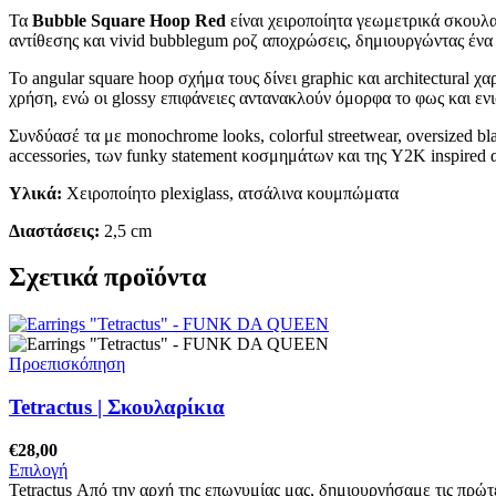
Τα
Bubble Square Hoop Red
είναι χειροποίητα γεωμετρικά σκουλαρ
αντίθεσης και vivid bubblegum ροζ αποχρώσεις, δημιουργώντας ένα 
Το angular square hoop σχήμα τους δίνει graphic και architectura
χρήση, ενώ οι glossy επιφάνειες αντανακλούν όμορφα το φως και εν
Συνδύασέ τα με monochrome looks, colorful streetwear, oversized bla
accessories, των funky statement κοσμημάτων και της Y2K inspired 
Υλικά:
Χειροποίητο plexiglass, ατσάλινα κουμπώματα
Διαστάσεις:
2,5 cm
Σχετικά προϊόντα
Προεπισκόπηση
Tetractus | Σκουλαρίκια
€
28,00
Επιλογή
Tetractus Από την αρχή της επωνυμίας μας, δημιουργήσαμε τις πρώτ