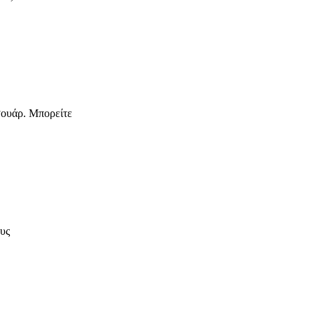
σουάρ. Μπορείτε
ους