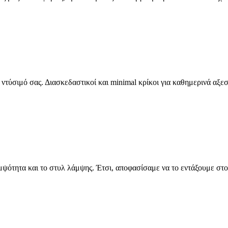
ντύσιμό σας. Διασκεδαστικοί και minimal κρίκοι για καθημερινά αξε
μψότητα και το στυλ λάμψης. Έτσι, αποφασίσαμε να το εντάξουμε στ