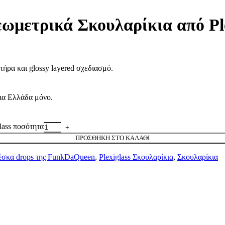
ωμετρικά Σκουλαρίκια από Ple
τήρα και glossy layered σχεδιασμό.
ια Ελλάδα μόνο.
lass ποσότητα
ΠΡΟΣΘΉΚΗ ΣΤΟ ΚΑΛΆΘΙ
ρέσκα drops της FunkDaQueen
,
Plexiglass Σκουλαρίκια
,
Σκουλαρίκια