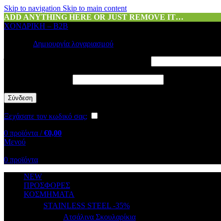
Skip to navigation
Skip to main content
ADD ANYTHING HERE OR JUST REMOVE IT…
ΧΟΝΔΡΙΚΗ – B2B
Σύνδεση
Δημιουργία λογαριασμού
Όνομα χρήστη ή διεύθυνση email
*
Απαιτείται
Κωδικός
*
Απαιτείται
Σύνδεση
Ξεχάσατε τον κωδικό σας;
Να με θυμάσαι
0
προϊόντα
/
€
0,00
Μενού
0
προϊόντα
NEW
ΠΡΟΣΦΟΡΕΣ
ΚΟΣΜΗΜΑΤΑ
STAINLESS STEEL -35%
Ατσάλινα Σκουλαρίκια