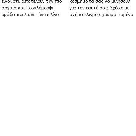
είναι ότι, αποτελούν την πιο
κοσμήματά σας να μιλήσουν
αρχαία και ποικιλόμορφη
για τον εαυτό σας. Σχέδιο με
ομάδα πουλιών. Γίνετε λίγο
σχήμα ελιγμού, χρωματισμένο
Στοιχεία Επικοινωνίας
Διεύθυνση: Διεύθυνση: 16ο χιλ. Θεσσαλονίκης-
Μελισσοχωρίου “Κτήμα ΣΚΑΡΑΣ”
Τηλέφωνο: +30 698 10 90 780