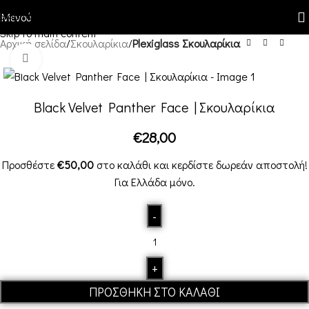
Skip to navigation
Μενού
Skip to main content
Αρχική σελίδα
Σκουλαρίκια
Plexiglass Σκουλαρίκια
Κλικ για μεγέθυνση
Black Velvet Panther Face | Σκουλαρίκια
€
28,00
Προσθέστε
€
50,00
στο καλάθι και κερδίστε δωρεάν αποστολή!
Για Ελλάδα μόνο.
ΠΡΟΣΘΉΚΗ ΣΤΟ ΚΑΛΆΘΙ