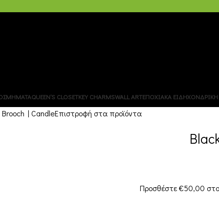
ΧΟΝΔΡΙΚΗ – B2B
ΟΣΜΗΜΑΤΑ
QUEEN’S CLOSET
KEY CHARMS
WALL ART
ΕΠΟΧΙΑΚΑ ΕΙΔΗ
ΧΟΝΔΡΙΚΗ 
 Brooch | Candle
Επιστροφή στα προϊόντα
Blac
Προσθέστε
€
50,00
στο