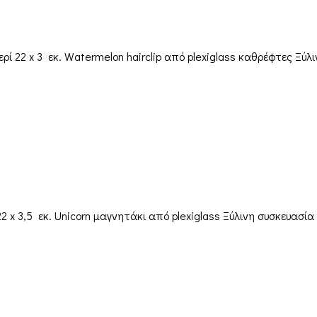
 22 x 3 εκ. Watermelon hairclip από plexiglass καθρέφτες Ξύ
2 x 3,5 εκ. Unicorn μαγνητάκι από plexiglass Ξύλινη συσκευασ