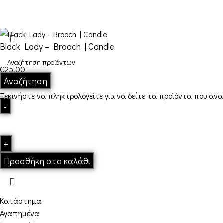
Ώρες: Δευτέρα – Παρασκευή από 10:00-18:00
Email: info@funkdaqueen.com
Black Lady – Brooch | Candle
€
25,00
Αναζήτηση
Σε απόθεμα
Ξεκινήστε να πληκτρολογείτε για να δείτε τα προϊόντα που αν
Προσθήκη στο καλάθι
Κατάστημα
Αγαπημένα