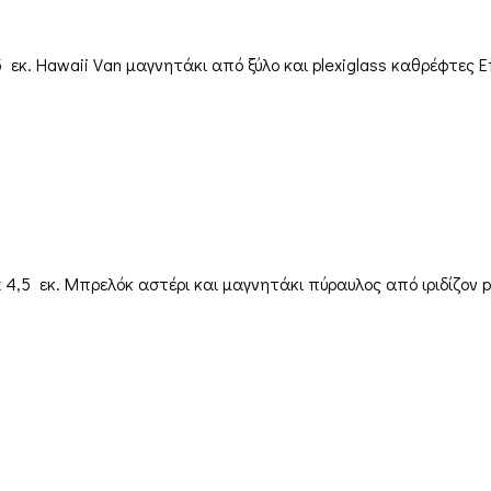
 εκ. Hawaii Van μαγνητάκι από ξύλο και plexiglass καθρέφτες Ε
 4,5 εκ. Μπρελόκ αστέρι και μαγνητάκι πύραυλος από ιριδίζον p
Παραγγελίες & Αποστολές
Ο λογαριασμός μου
Καλάθι
Αποστ
Ταμείο
Όροι