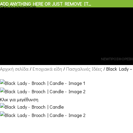
ADD ANYTHING HERE OR JUST REMOVE IT…
Skip to navigation
Skip to main content
0
€
0,00
Μενού
0
NEW
ΠΡΟΣΦΟΡΕΣ
Κ
Αρχική σελίδα
Εποχιακά είδη
Πασχαλινές Ιδέες
Black Lady –
Κλικ για μεγέθυνση