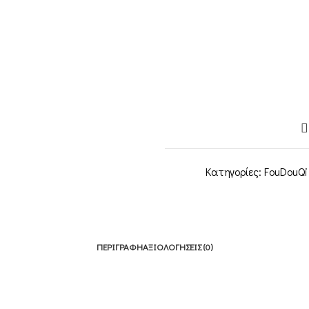
Κατηγορίες:
FouDouQi
ΠΕΡΙΓΡΑΦΉ
ΑΞΙΟΛΟΓΉΣΕΙΣ (0)