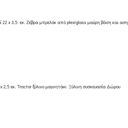
22 x 3,5 εκ. Ζέβρα μπρελόκ από plexiglass μαύρη βάση και ασ
 2,5 εκ. Tractor ξύλινο μαγνητάκι Ξύλινη συσκευασία Δώρου