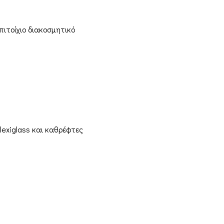
πιτοίχιο διακοσμητικό
lexiglass και καθρέφτες
FDQ
Ποιοι είμαστε
ολές & Επιστροφές
 και Προϋποθέσεις