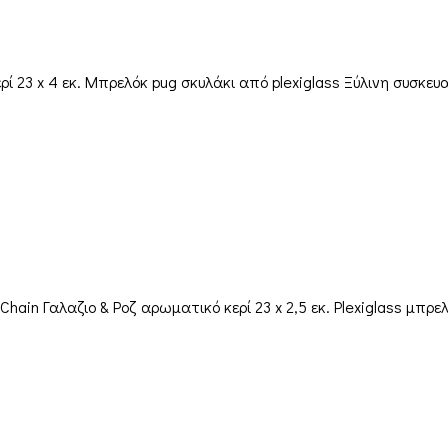
ί 23 x 4 εκ. Μπρελόκ pug σκυλάκι από plexiglass Ξύλινη συσκε
hain Γαλαζιο & Ροζ αρωματικό κερί 23 x 2,5 εκ. Plexiglass μπρ