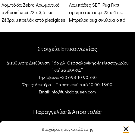
Λαμπάδα Zebra Αρωματικό
Λαμπάδες SET Pug Γκρι
ανθρακί κερί 22 x 3,5 εκ.
αρωματικό κερί 23 x 4 εκ.
Ζέβρα μπρελόκ από plexiglass
Μπρελόκ pug σκυλάκι από
μαύρη βάση και ασημί
plexiglass Ξύλινη
καθρέφτη
συσκευασία Δώρου
Στοιχεία Επικοινωνίας
Διεύθυνση: Διεύθυνση: 16ο χιλ. Θεσσαλονίκης-Μελισσοχωρίου
“Κτήμα ΣΚΑΡΑΣ”
Τηλέφωνο: +30 698 10 90 780
Ώρες: Δευτέρα – Παρασκευή από 10:00-18:00
Email: info@funkdaqueen.com
Παραγγελίες & Αποστολές
Ο λογαριασμός μου
Διαχείριση Συγκατάθεσης
Καλάθι