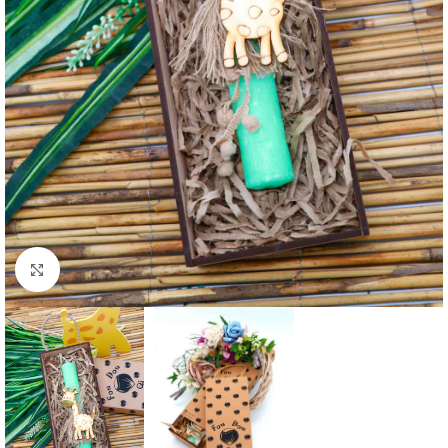
Κλικ για μεγέθυνση