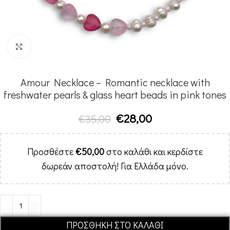
Κλικ για μεγέθυνση
Amour Necklace – Romantic necklace with
freshwater pearls & glass heart beads in pink tones
€
28,00
€
35,00
Προσθέστε
€
50,00
στο καλάθι και κερδίστε
δωρεάν αποστολή! Για Ελλάδα μόνο.
Alternative:
ΠΡΟΣΘΉΚΗ ΣΤΟ ΚΑΛΆΘΙ