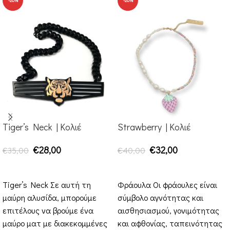
-20%
-20%
Tiger’s Neck | Κολιέ
Strawberry | Κολιέ
€
28,00
€
32,00
€
35,00
€
40,00
ΠΡΟΣΘΉΚΗ ΣΤΟ ΚΑΛΆΘΙ
ΠΡΟΣΘΉΚΗ ΣΤΟ ΚΑΛΆΘΙ
Tiger’s Neck Σε αυτή τη
Φράουλα Οι φράουλες είναι
μαύρη αλυσίδα, μπορούμε
σύμβολο αγνότητας και
επιτέλους να βρούμε ένα
αισθησιασμού, γονιμότητας
μαύρο ματ με διακεκομμένες
και αφθονίας, ταπεινότητας