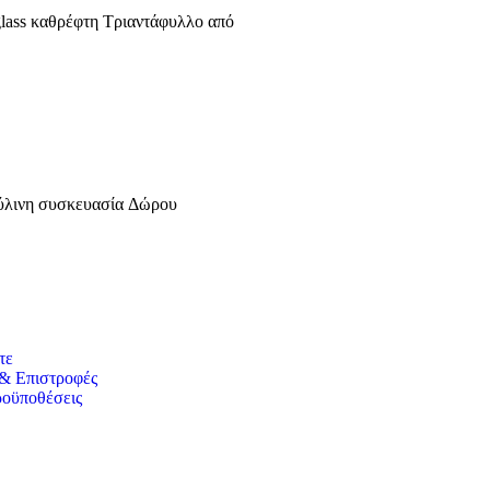
glass καθρέφτη Τριαντάφυλλο από
Ξύλινη συσκευασία Δώρου
τε
& Επιστροφές
ροϋποθέσεις