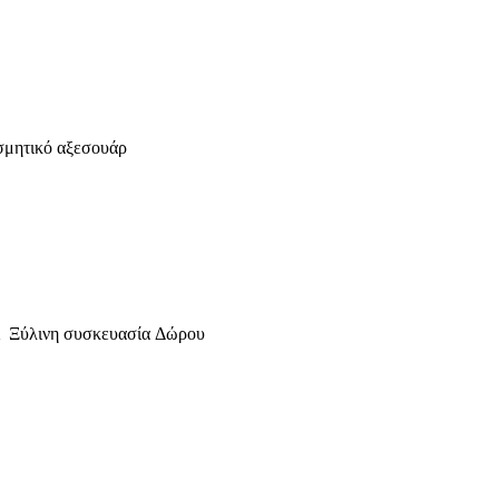
οσμητικό αξεσουάρ
κι Ξύλινη συσκευασία Δώρου