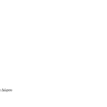
ία Δώρου