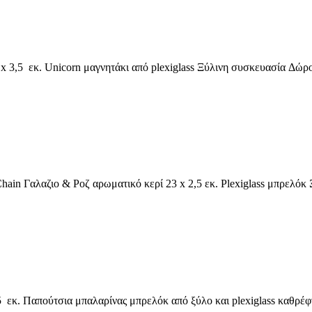
x 3,5 εκ. Unicorn μαγνητάκι από plexiglass Ξύλινη συσκευασία Δώ
ain Γαλαζιο & Ροζ αρωματικό κερί 23 x 2,5 εκ. Plexiglass μπρελό
,5 εκ. Παπούτσια μπαλαρίνας μπρελόκ από ξύλο και plexiglass καθρ