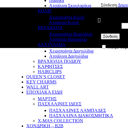
Παιδικά
Σύνδεση
Δημι
Ατσάλινα Σκουλαρίκια
ΚΟΛΙΕ
Όνομα χρήστη 
Χειροποίητα Κολιέ
Ατσάλινα Κολιέ
Κωδικός
*
ΒΡΑΧΙΟΛΙΑ
Χειροποίητα Βραχιόλια
Σύνδεση
Ατσάλινα Βραχιόλια
ΔΑΧΤΥΛΙΔΙΑ
Να με θυμ
Χειροποίητα Δαχτυλίδια
Ατσάλινα Δαχτυλίδια
ΒΡΑΧΙΟΛΙΑ ΠΟΔΙΟΥ
ΚΑΡΦΙΤΣΕΣ
HAIRCLIPS
QUEEN’S CLOSET
KEY CHARMS
WALL ART
ΕΠΟΧΙΑΚΑ ΕΙΔΗ
ΜΑΡΤΗΣ
ΠΑΣΧΑΛΙΝΕΣ ΙΔΕΕΣ
ΠΑΣΧΑΛΙΝΕΣ ΛΑΜΠΑΔΕΣ
ΠΑΣΧΑΛΙΝΑ ΔΙΑΚΟΣΜΗΤΙΚΑ
X-MAS COLLECTION
ΧΟΝΔΡΙΚΗ – B2B