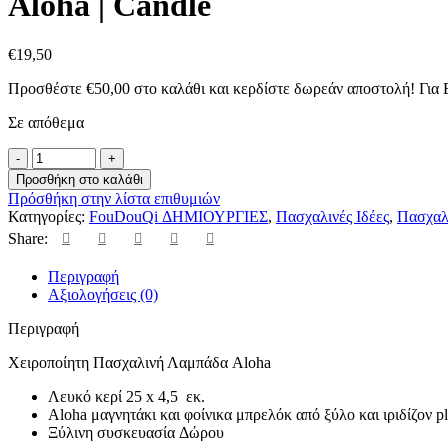
Aloha | Candle
€
19,50
Προσθέστε
€
50,00
στο καλάθι και κερδίστε δωρεάν αποστολή! Για
Σε απόθεμα
Προσθήκη στο καλάθι
Πρόσθήκη στην λίστα επιθυμιών
Κατηγορίες:
FouDouQi ΔΗΜΙΟΥΡΓΙΕΣ
,
Πασχαλινές Ιδέες
,
Πασχαλ
Share:
Περιγραφή
Αξιολογήσεις (0)
Περιγραφή
Χειροποίητη Πασχαλινή Λαμπάδα Aloha
Λευκό κερί 25 x 4,5 εκ.
Aloha μαγνητάκι και φοίνικα μπρελόκ από ξύλο και ιριδίζον pl
Ξύλινη συσκευασία Δώρου