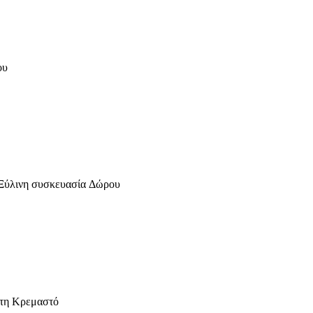
ρου
κ Ξύλινη συσκευασία Δώρου
έφτη Κρεμαστό