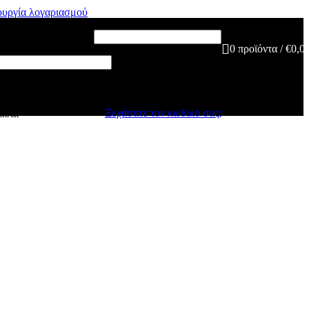
ουργία λογαριασμού
ή διεύθυνση email
*
0
προϊόντα
/
€
0,0
Ξεχάσατε τον κωδικό σας;
άσαι