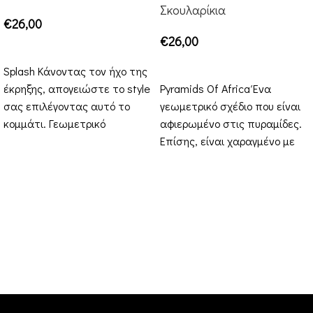
Σκουλαρίκια
€
26,00
€
26,00
ΕΠΙΛΟΓΉ
ΕΠΙΛΟΓΉ
Splash Κάνοντας τον ήχο της
έκρηξης, απογειώστε το style
Pyramids Of Africa Ένα
σας επιλέγοντας αυτό το
γεωμετρικό σχέδιο που είναι
κομμάτι. Γεωμετρικό
αφιερωμένο στις πυραμίδες.
κούμπωμα και μετά το
Επίσης, είναι χαραγμένο με
εκρηκτικό
σχήματα. Οι πυραμίδες Κους
είναι