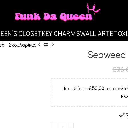
EEN’S CLOSET
KEY CHARMS
WALL ART
ΕΠΟΧΙ
d | Σκουλαρίκια
Seaweed 
€
26,
Προσθέστε
€
50,00
στο καλάθ
Ελ