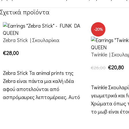
Σχετικά προϊόντα
-20%
Zebra Stick | Σκουλαρίκια
€
28,00
Twinkle | Σκουλα
ΕΠΙΛΟΓΉ
€
20,80
€
26,00
Zebra Stick Τα animal prints της
ΕΠΙΛΟΓΉ
Zebra είναι πάντα μια καλή ιδέα
Twinkle Σκουλαρί
αφού αποτελούνται από
γεωμετρικά και 
ασπρόμαυρες λεπτομέρειες. Αυτό
Χρώματα όπως τ
το stick
το μωβ είναι έτο
διακοσμήσουν