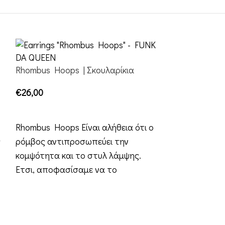
Rhombus Hoops | Σκουλαρίκια
€
26,00
ΕΠΙΛΟΓΉ
Rhombus Hoops Είναι αλήθεια ότι ο
ς
ρόμβος αντιπροσωπεύει την
κομψότητα και το στυλ λάμψης.
Έτσι, αποφασίσαμε να το
εντάξουμε στους
Liqui Molly | 
€
26,00