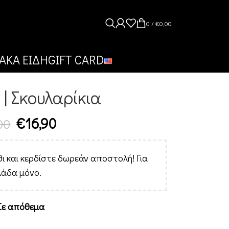
0
/
€
0,00
ΑΚΑ ΕΙΔΗ
GIFT CARD
| Σκουλαρίκια
€
16,90
00
ι και κερδίστε δωρεάν αποστολή! Για
λάδα μόνο.
Σε απόθεμα
Alternative: